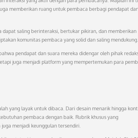
ah interaksi yang aktif dengan para pembacanya. Majalah ini t
i juga memberikan ruang untuk pembaca berbagi pendapat da
a dapat saling berinteraksi, bertukar pikiran, dan memberikan
nciptakan komunitas pembaca yang solid dan saling mendukung
 bahwa pendapat dan suara mereka didengar oleh pihak redaks
 tetapi juga menjadi platform yang mempertemukan para pem
lah yang layak untuk dibaca. Dari desain menarik hingga kont
kebutuhan pembaca dengan baik. Rubrik khusus yang
 juga menjadi keunggulan tersendiri.