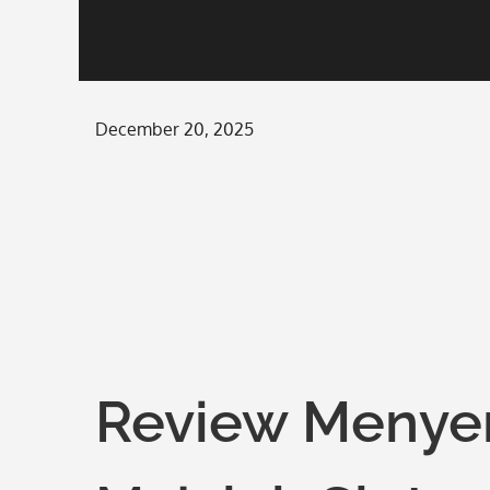
Posted
December 20, 2025
on
Review Menye