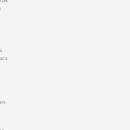
idak
n
.
i.
baca
en-