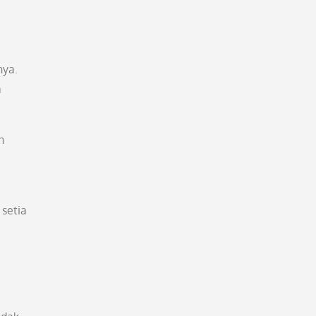
nya.
a
n
 setia