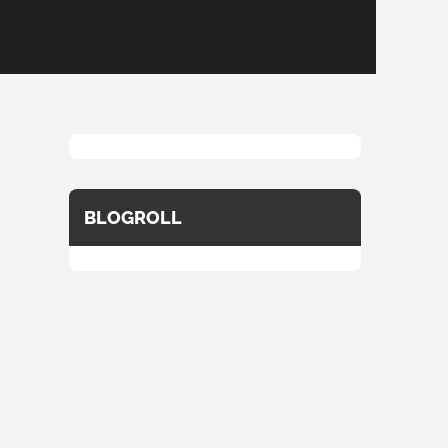
BLOGROLL