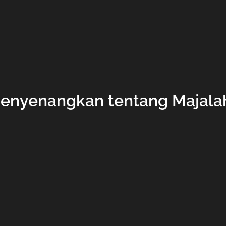
enyenangkan tentang Majalah