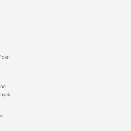
f dan
ang
anyak
an.