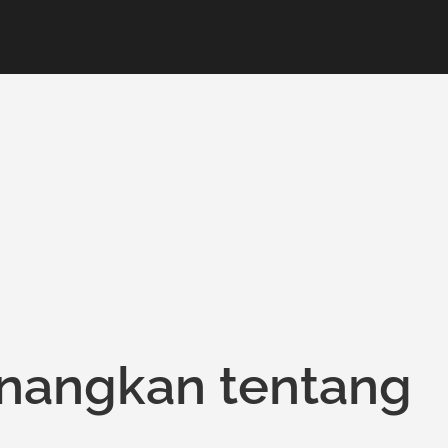
nangkan tentang