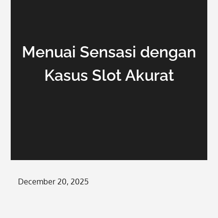
Menuai Sensasi dengan
Kasus Slot Akurat
Posted
December 20, 2025
on