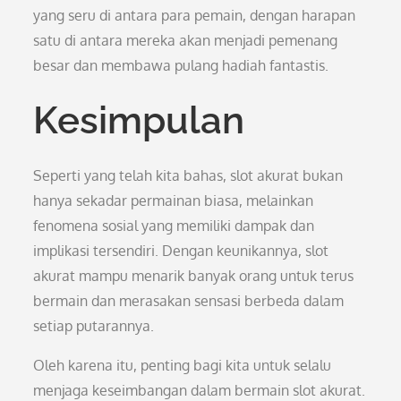
yang seru di antara para pemain, dengan harapan
satu di antara mereka akan menjadi pemenang
besar dan membawa pulang hadiah fantastis.
Kesimpulan
Seperti yang telah kita bahas, slot akurat bukan
hanya sekadar permainan biasa, melainkan
fenomena sosial yang memiliki dampak dan
implikasi tersendiri. Dengan keunikannya, slot
akurat mampu menarik banyak orang untuk terus
bermain dan merasakan sensasi berbeda dalam
setiap putarannya.
Oleh karena itu, penting bagi kita untuk selalu
menjaga keseimbangan dalam bermain slot akurat.