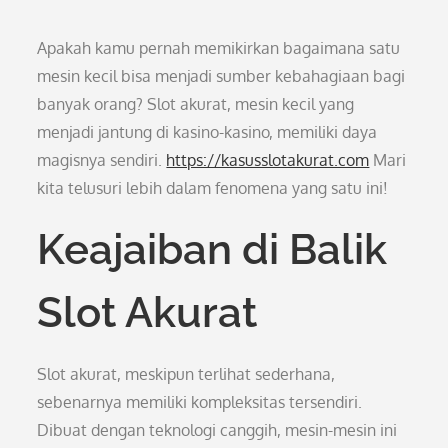
Apakah kamu pernah memikirkan bagaimana satu
mesin kecil bisa menjadi sumber kebahagiaan bagi
banyak orang? Slot akurat, mesin kecil yang
menjadi jantung di kasino-kasino, memiliki daya
magisnya sendiri.
https://kasusslotakurat.com
Mari
kita telusuri lebih dalam fenomena yang satu ini!
Keajaiban di Balik
Slot Akurat
Slot akurat, meskipun terlihat sederhana,
sebenarnya memiliki kompleksitas tersendiri.
Dibuat dengan teknologi canggih, mesin-mesin ini