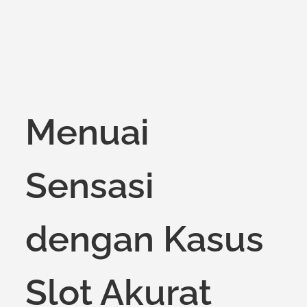
Menuai
Sensasi
dengan Kasus
Slot Akurat