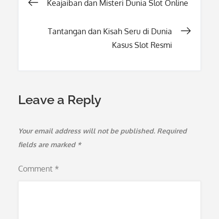
Post
Keajaiban dan Misteri Dunia Slot Online
navigation
Tantangan dan Kisah Seru di Dunia
Kasus Slot Resmi
Leave a Reply
Your email address will not be published.
Required
fields are marked
*
Comment
*