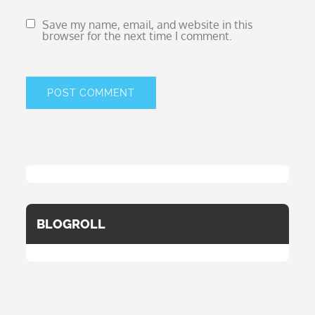
Save my name, email, and website in this
browser for the next time I comment.
BLOGROLL