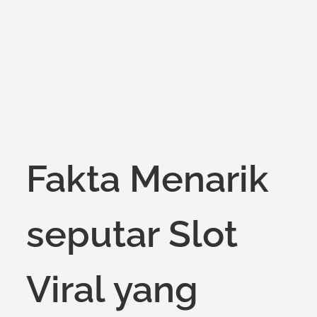
on
Fakta Menarik
seputar Slot
Viral yang