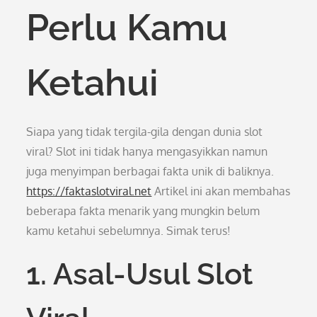
Perlu Kamu
Ketahui
Siapa yang tidak tergila-gila dengan dunia slot
viral? Slot ini tidak hanya mengasyikkan namun
juga menyimpan berbagai fakta unik di baliknya.
https://faktaslotviral.net
Artikel ini akan membahas
beberapa fakta menarik yang mungkin belum
kamu ketahui sebelumnya. Simak terus!
1. Asal-Usul Slot