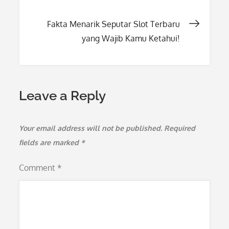
navigation
Fakta Menarik Seputar Slot Terbaru
yang Wajib Kamu Ketahui!
Leave a Reply
Your email address will not be published.
Required
fields are marked
*
Comment
*