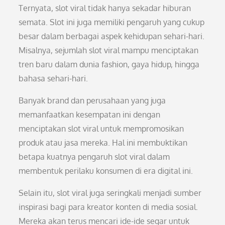
Ternyata, slot viral tidak hanya sekadar hiburan
semata. Slot ini juga memiliki pengaruh yang cukup
besar dalam berbagai aspek kehidupan sehari-hari.
Misalnya, sejumlah slot viral mampu menciptakan
tren baru dalam dunia fashion, gaya hidup, hingga
bahasa sehari-hari.
Banyak brand dan perusahaan yang juga
memanfaatkan kesempatan ini dengan
menciptakan slot viral untuk mempromosikan
produk atau jasa mereka. Hal ini membuktikan
betapa kuatnya pengaruh slot viral dalam
membentuk perilaku konsumen di era digital ini.
Selain itu, slot viral juga seringkali menjadi sumber
inspirasi bagi para kreator konten di media sosial.
Mereka akan terus mencari ide-ide segar untuk