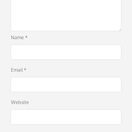
Name
*
Email
*
Website