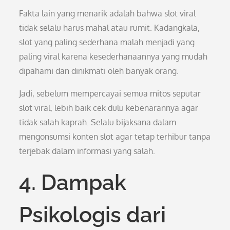
Fakta lain yang menarik adalah bahwa slot viral
tidak selalu harus mahal atau rumit. Kadangkala,
slot yang paling sederhana malah menjadi yang
paling viral karena kesederhanaannya yang mudah
dipahami dan dinikmati oleh banyak orang.
Jadi, sebelum mempercayai semua mitos seputar
slot viral, lebih baik cek dulu kebenarannya agar
tidak salah kaprah. Selalu bijaksana dalam
mengonsumsi konten slot agar tetap terhibur tanpa
terjebak dalam informasi yang salah.
4. Dampak
Psikologis dari