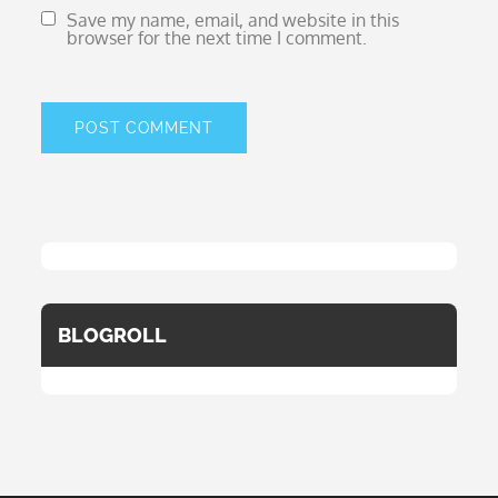
Save my name, email, and website in this
browser for the next time I comment.
BLOGROLL